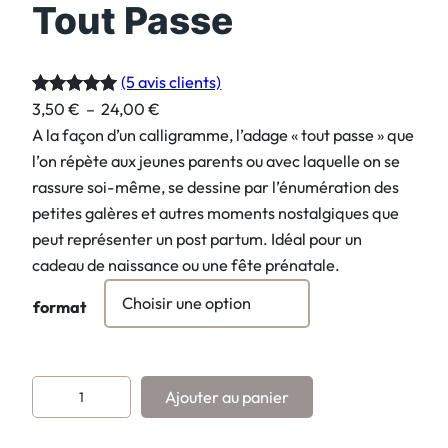
Tout Passe
(5 avis clients)
P
3,50
€
–
24,00
€
Noté
5
5.00
l
A la façon d’un calligramme, l’adage « tout passe » que
sur 5
a
l’on répète aux jeunes parents ou avec laquelle on se
basé sur
g
rassure soi-même, se dessine par l’énumération des
notations
e
petites galères et autres moments nostalgiques que
client
d
peut représenter un post partum. Idéal pour un
e
cadeau de naissance ou une fête prénatale.
p
format
r
i
x
q
Ajouter au panier
u
:
a
3