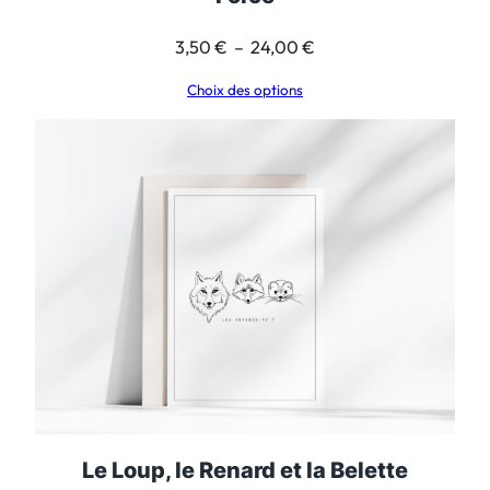
Plage
3,50
€
–
24,00
€
de
Choix des options
prix :
3,50 €
à
24,00 €
Le Loup, le Renard et la Belette