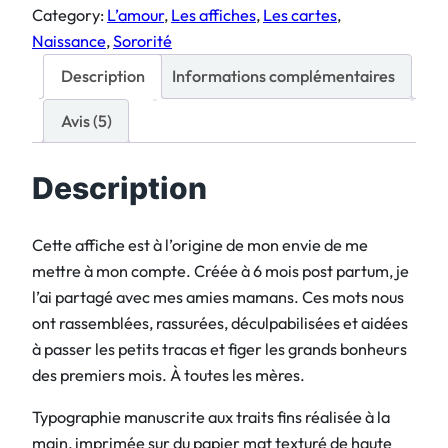
Category:
L’amour
, 
Les affiches
, 
Les cartes
, 
n
,
Naissance
, 
Sororité
t
5
i
0
Description
Informations complémentaires
t
Avis (5)
é
€
d
à
e
2
Description
T
4
o
,
Cette affiche est à l’origine de mon envie de me
u
0
mettre à mon compte. Créée à 6 mois post partum, je
t
0
l’ai partagé avec mes amies mamans. Ces mots nous
P
ont rassemblées, rassurées, déculpabilisées et aidées
a
€
à passer les petits tracas et figer les grands bonheurs
s
des premiers mois. À toutes les mères.
s
e
Typographie manuscrite aux traits fins réalisée à la
main, imprimée sur du papier mat texturé de haute