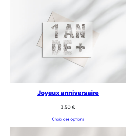
à
24,00 €
Joyeux anniversaire
3,50
€
Choix des options