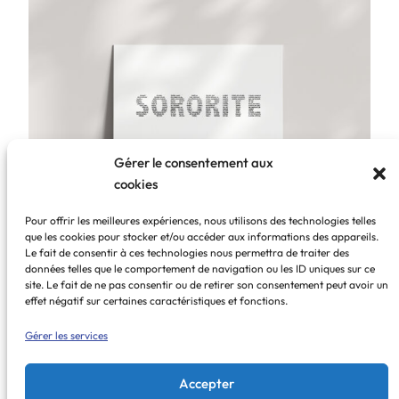
à
35,00 €
Gérer le consentement aux
cookies
Pour offrir les meilleures expériences, nous utilisons des technologies telles
que les cookies pour stocker et/ou accéder aux informations des appareils.
Sororité
Le fait de consentir à ces technologies nous permettra de traiter des
données telles que le comportement de navigation ou les ID uniques sur ce
site. Le fait de ne pas consentir ou de retirer son consentement peut avoir un
Plage
18,00
€
–
24,00
€
effet négatif sur certaines caractéristiques et fonctions.
de
Choix des options
Gérer les services
prix :
18,00 €
1
2
Page suivante
Accepter
à