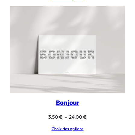
prix :
3,50 €
à
18,00 €
Bonjour
Plage
3,50
€
–
24,00
€
de
Choix des options
prix :