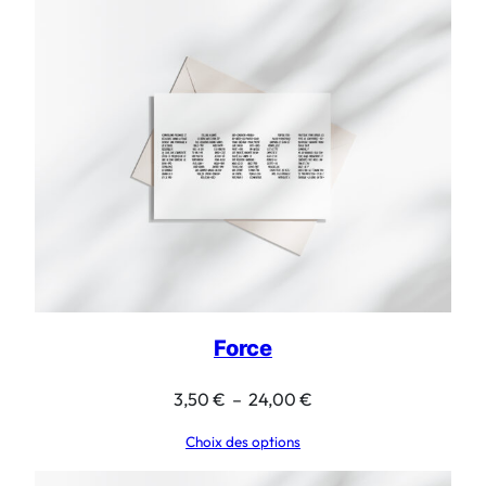
3,50 €
à
18,00 €
Force
Plage
3,50
€
–
24,00
€
de
Choix des options
prix :
3,50 €