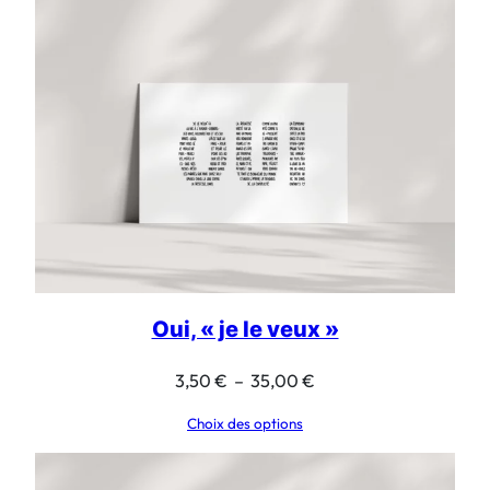
Oui, « je le veux »
Plage
3,50
€
–
35,00
€
de
Choix des options
prix :
3,50 €